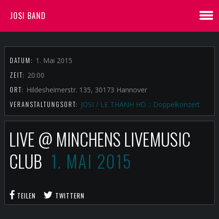
JOSI BAND
DATUM:
1. Mai 2015
ZEIT:
20:00
ORT:
Hildesheimerstr. 135, 30173 Hannover
VERANSTALTUNGSORT:
JOSI / LE THANH HO :: Doppelkonzert
LIVE @ MINCHENS LIVEMUSIC
CLUB
1. MAI 2015
TEILEN
TWITTERN